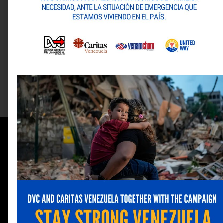
1/46
ANTERIOR
SIGUIENTE
Edición 392
Edición 394
Información
de
contacto
(0212) 263 08 33
publicaciones@venamcham
mercadeo@venamcham.or
2da Av. de Campo
Alegre,