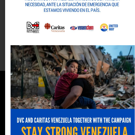
1/83
ANTERIOR
SIGUIENTE
Edición 387
Edición 390
Información
de
contacto
(0212) 263 08 33
publicaciones@venamcham
mercadeo@venamcham.or
2da Av. de Campo
Alegre,