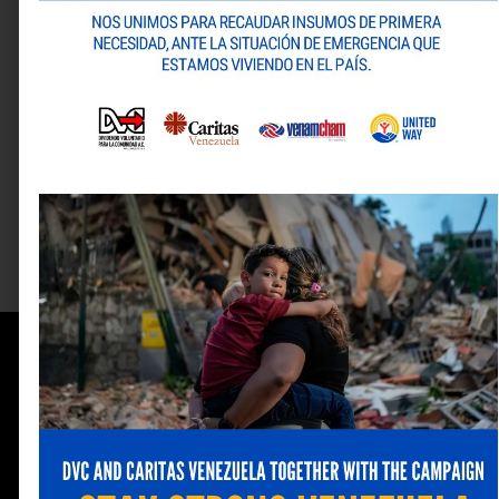
1/58
SIGUIENTE
Edición 367
Información
de
contacto
(0212) 263 08 33
publicaciones@venamcham